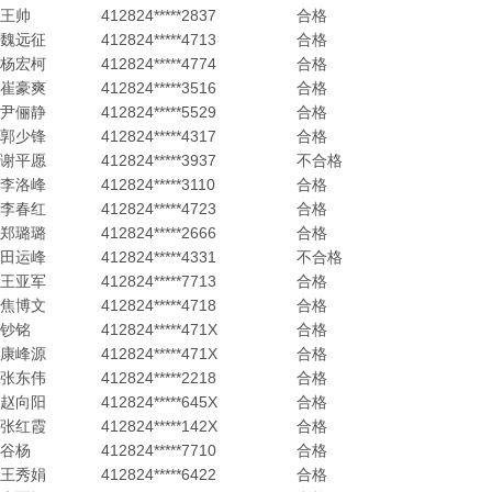
王帅
412824*****2837
合格
魏远征
412824*****4713
合格
杨宏柯
412824*****4774
合格
崔豪爽
412824*****3516
合格
尹俪静
412824*****5529
合格
郭少锋
412824*****4317
合格
谢平愿
412824*****3937
不合格
李洛峰
412824*****3110
合格
李春红
412824*****4723
合格
郑璐璐
412824*****2666
合格
田运峰
412824*****4331
不合格
王亚军
412824*****7713
合格
焦博文
412824*****4718
合格
钞铭
412824*****471X
合格
康峰源
412824*****471X
合格
张东伟
412824*****2218
合格
赵向阳
412824*****645X
合格
张红霞
412824*****142X
合格
谷杨
412824*****7710
合格
王秀娟
412824*****6422
合格