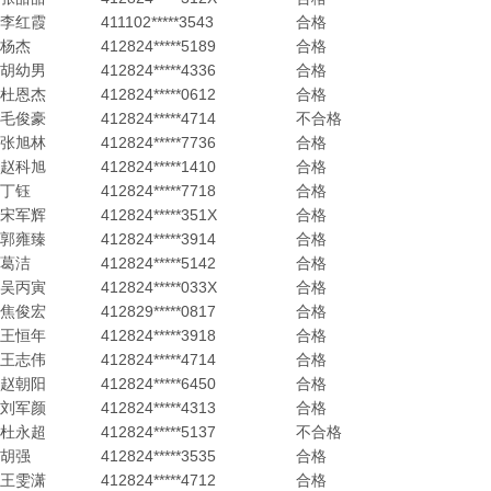
李红霞
411102*****3543
合格
杨杰
412824*****5189
合格
胡幼男
412824*****4336
合格
杜恩杰
412824*****0612
合格
毛俊豪
412824*****4714
不合格
张旭林
412824*****7736
合格
赵科旭
412824*****1410
合格
丁钰
412824*****7718
合格
宋军辉
412824*****351X
合格
郭雍臻
412824*****3914
合格
葛洁
412824*****5142
合格
吴丙寅
412824*****033X
合格
焦俊宏
412829*****0817
合格
王恒年
412824*****3918
合格
王志伟
412824*****4714
合格
赵朝阳
412824*****6450
合格
刘军颜
412824*****4313
合格
杜永超
412824*****5137
不合格
胡强
412824*****3535
合格
王雯潇
412824*****4712
合格