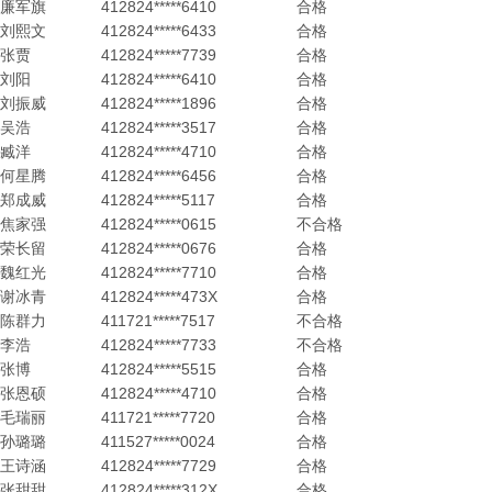
廉军旗
412824*****6410
合格
刘熙文
412824*****6433
合格
张贾
412824*****7739
合格
刘阳
412824*****6410
合格
刘振威
412824*****1896
合格
吴浩
412824*****3517
合格
臧洋
412824*****4710
合格
何星腾
412824*****6456
合格
郑成威
412824*****5117
合格
焦家强
412824*****0615
不合格
荣长留
412824*****0676
合格
魏红光
412824*****7710
合格
谢冰青
412824*****473X
合格
陈群力
411721*****7517
不合格
李浩
412824*****7733
不合格
张博
412824*****5515
合格
张恩硕
412824*****4710
合格
毛瑞丽
411721*****7720
合格
孙璐璐
411527*****0024
合格
王诗涵
412824*****7729
合格
张甜甜
412824*****312X
合格