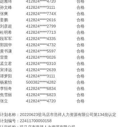
赵雅琦
412824*****4720
合格
孙文峰
412824*****3111
合格
张爽
412824*****774X
合格
姜鹏
412824*****2616
合格
刘彦超
412824*****2799
合格
杜明希
412824*****7713
合格
段军军
412824*****4335
合格
郭国华
412824*****4732
合格
黄书谦
412824*****5597
合格
雷蕾
412824*****0026
合格
孟立君
412824*****0310
合格
宋泽远
412824*****2639
合格
谭梦阳
412824*****3111
合格
杨素怡
500382*****4282
合格
李恒奇
412824*****6834
合格
焦雪丽
412824*****6823
合格
张立
412824*****4720
合格
计划名称：20220623驻马店市浩祥人力资源有限公司第134批认定
计划编号：22411700050158