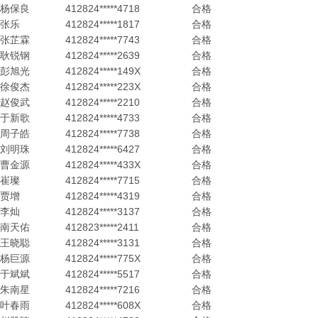
杨保良
412824*****4718
合格
张乐
412824*****1817
合格
张芷霖
412824*****7743
合格
耿锐钢
412824*****2639
合格
彭旭光
412824*****149X
合格
徐俊杰
412824*****223X
合格
赵俊武
412824*****2210
合格
于新歌
412824*****4733
合格
周子皓
412824*****7738
合格
刘明珠
412824*****6427
合格
曹金源
412824*****433X
合格
崔璨
412824*****7715
合格
贾增
412824*****4319
合格
李灿
412824*****3137
合格
南天佑
412823*****2411
合格
王晓聪
412824*****3131
合格
杨巨源
412824*****775X
合格
于斌斌
412824*****5517
合格
朱南星
412824*****7216
合格
叶春雨
412824*****608X
合格