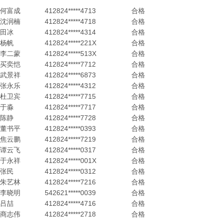
何富成
412824*****4713
合格
沈润楠
412824*****4718
合格
田冰
412824*****4314
合格
杨帆
412824*****221X
合格
李二蒙
412824*****513X
合格
买奕恺
412824*****7712
合格
武景祥
412824*****6873
合格
张永乐
412824*****4312
合格
杜卫宾
412824*****7715
合格
于淼
412824*****7717
合格
陈静
412824*****7728
合格
董书平
412824*****0393
合格
焦云鹏
412824*****7219
合格
谭云飞
412824*****0317
合格
于永祥
412824*****001X
合格
张民
412824*****0312
合格
朱艺林
412824*****7216
合格
李晓明
542621*****0039
合格
吕喆
412824*****4716
合格
商志伟
412824*****2718
合格