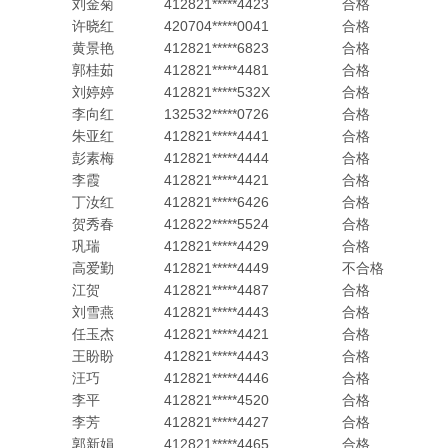
刘金菊
412821*****4423
合格
许晓红
420704*****0041
合格
黄景艳
412821*****6823
合格
郭桂茹
412821*****4481
合格
刘婷婷
412821*****532X
合格
李向红
132532*****0726
合格
朱亚红
412821*****4441
合格
彭素梅
412821*****4444
合格
李霞
412821*****4421
合格
丁汝红
412821*****6426
合格
贺秀春
412822*****5524
合格
巩瑞
412821*****4429
合格
高爱勤
412821*****4449
不合格
江贺
412821*****4487
合格
刘雪燕
412821*****4443
合格
任玉杰
412821*****4421
合格
王盼盼
412821*****4443
合格
汪巧
412821*****4446
合格
李平
412821*****4520
合格
李芳
412821*****4427
合格
郭新娟
412821*****4465
合格