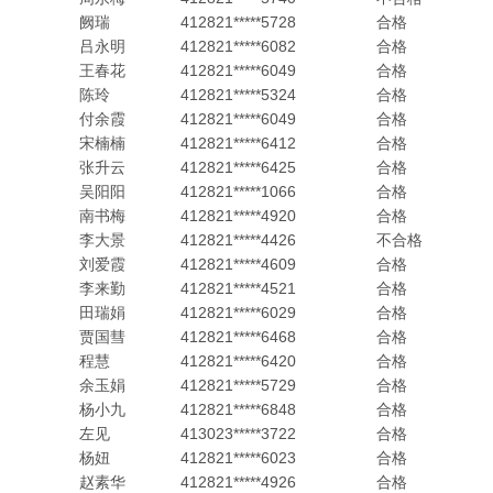
阙瑞
412821*****5728
合格
吕永明
412821*****6082
合格
王春花
412821*****6049
合格
陈玲
412821*****5324
合格
付余霞
412821*****6049
合格
宋楠楠
412821*****6412
合格
张升云
412821*****6425
合格
吴阳阳
412821*****1066
合格
南书梅
412821*****4920
合格
李大景
412821*****4426
不合格
刘爱霞
412821*****4609
合格
李来勤
412821*****4521
合格
田瑞娟
412821*****6029
合格
贾国彗
412821*****6468
合格
程慧
412821*****6420
合格
余玉娟
412821*****5729
合格
杨小九
412821*****6848
合格
左见
413023*****3722
合格
杨妞
412821*****6023
合格
赵素华
412821*****4926
合格