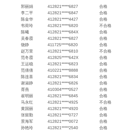
郭丽娟
412821*****6827
合格
李二平
412821*****6847
合格
陈金华
412821*****4427
合格
韦荷玲
412821*****6820
不合格
陈曦
412821*****684X
合格
吴春霞
412821*****6827
合格
饶静
411725*****6820
合格
赵万里
412821*****6810
不合格
范冬霞
412825*****642X
合格
王运稳
412821*****6823
合格
范倩倩
410221*****8888
合格
陈连喜
412821*****6834
合格
谢淑静
412821*****6826
合格
胥燕
410304*****0527
合格
崔明丽
412821*****6845
合格
马永红
412821*****4925
不合格
黄国丽
412821*****4920
合格
张留勤
412821*****0727
合格
景海军
412821*****0072
合格
孙艳玲
412821*****2540
合格