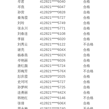
岑君
412821*****6040
合格
岑燕
412821*****6047
合格
孙营
412829*****0828
合格
秦海霞
412821*****5727
合格
刘玲
412821*****5749
合格
张永川
412821*****5771
合格
刘春连
412821*****6108
合格
李丽
412821*****6020
合格
刘秀云
412821*****6122
不合格
谢亮
412821*****604X
合格
杨春燕
412821*****602X
合格
岑艳丽
412821*****6026
合格
唐红颜
412821*****5724
合格
郑梅芳
412821*****576X
不合格
彭庆霞
412829*****2025
合格
史珂珂
412821*****5727
合格
孙梦柯
412821*****5725
合格
连勇丽
412821*****442X
合格
韩艳红
412827*****6146
不合格
张倩
412821*****606X
合格
周永梅
412821*****5740
不合格