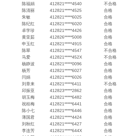
陈福娟
412821*****4540
不合格
陈清丽
412821*****4525
合格
朱敏
412821*****6025
合格
陈纪红
412821*****6020
合格
卓学珍
412821*****4426
合格
黄亚茹
412826*****5008
合格
申玉红
412821*****4915
合格
陈翠
412821*****4547
不合格
马爱
412821*****452X
不合格
杨静波
412821*****0096
合格
杨芳
412821*****6027
合格
闫娟
412821*****6026
合格
刘章来
412821*****6411
不合格
邱振亚
412823*****2862
合格
胡玉梅
412821*****6482
合格
祝桂梅
412821*****6441
合格
陈小七
412821*****6446
合格
薄国君
412821*****4424
合格
刘秋红
412821*****6427
合格
李连芳
412821*****644X
合格